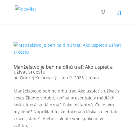
Manželstvo je beh na dlhú trať: Ako uspieť a
užívať si cestu
od
Ondrej Kolárovský
|
feb 9, 2025
|
téma
Manželstvo je beh na dlhú trať: Ako uspieť a užívať si
cestu Žijeme v dobe, keď sa prezentuje v médiách
láska, ktorá sa dá označiť ako instantná. Čo je tým
myslené? Napríklad to, že dokonalá láska sa len tak
zrazu „stane“. Alebo – ak nie sme spokojní vo
vzťahu,...