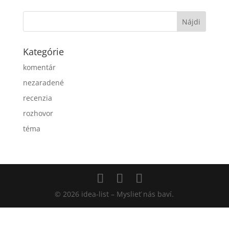
Kategórie
komentár
nezaradené
recenzia
rozhovor
téma
© 2026 idea-list – Myslieť nás baví.